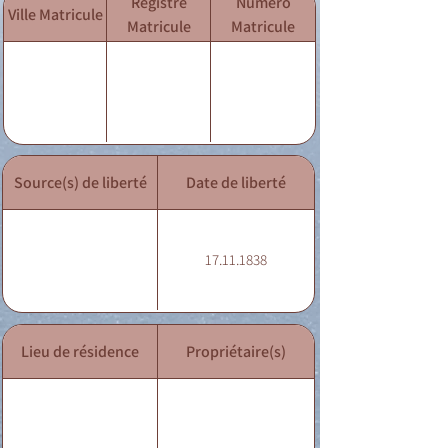
Registre
Numéro
Ville Matricule
Matricule
Matricule
Source(s) de liberté
Date de liberté
17.11.1838
Lieu de résidence
Propriétaire(s)