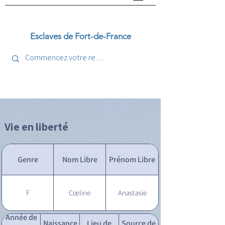
Esclaves de Fort-de-France
Vie en liberté
Genre
Nom Libre
Prénom Libre
F
Cœline
Anastasie
Année de
Naissance
Lieu de
Source de