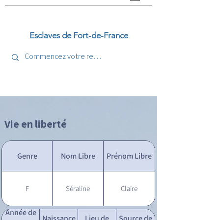
Esclaves de Fort-de-France
Vie en liberté
Genre
Nom Libre
Prénom Libre
F
Séraline
Claire
Année de
Naissance
Lieu de
Source de