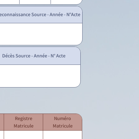
econnaissance Source - Année - N°Acte
Décès Source - Année - N° Acte
Registre
Numéro
Matricule
Matricule