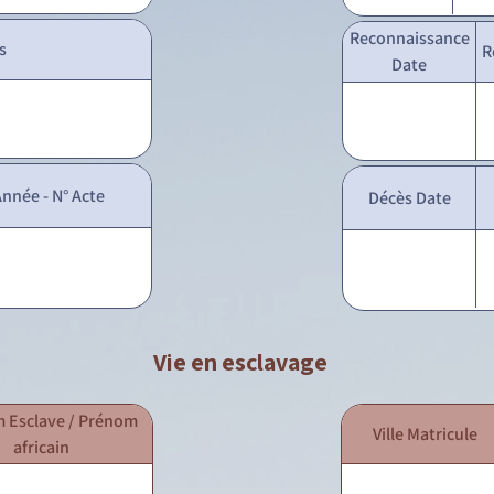
Reconnaissance
s
R
Date
nnée - N° Acte
Décès Date
Vie en esclavage
 Esclave / Prénom
Ville Matricule
africain