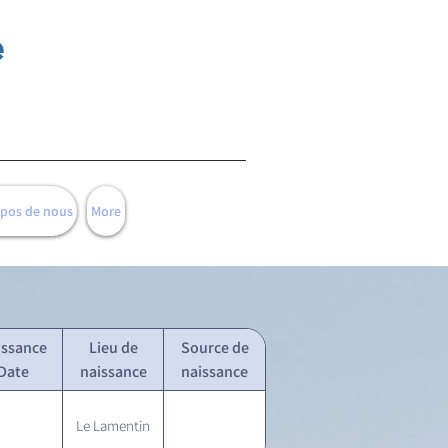
e
opos de nous
More
issance
Lieu de
Source de
Date
naissance
naissance
Le Lamentin