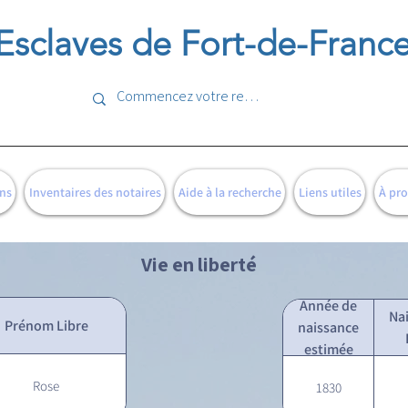
Esclaves de Fort-de-Franc
ns
Inventaires des notaires
Aide à la recherche
Liens utiles
À pr
Vie en liberté
Année de
Na
Prénom Libre
naissance
estimée
Rose
1830