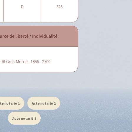
D
325
urce de liberté / Individualité
RI Gros-Morne - 1856 - 2700
te notarié 1
Acte notarié 2
Acte notarié 3