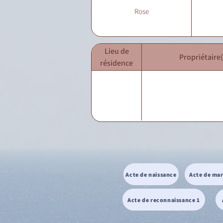
Rose
Lieu de
Propriétaire(
résidence
Acte de naissance
Acte de ma
Acte de reconnaissance 1