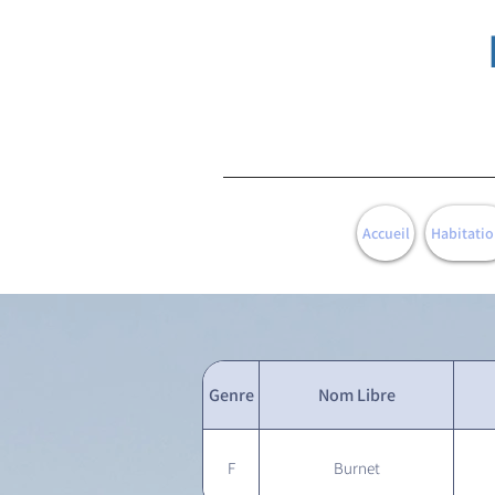
Accueil
Habitatio
Genre
Nom Libre
F
Burnet