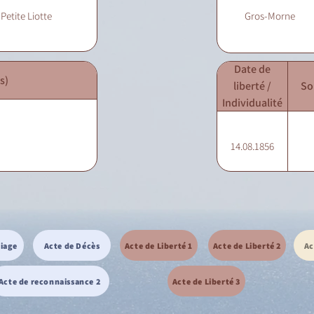
Petite Liotte
Gros-Morne
Date de
s)
liberté /
So
Individualité
14.08.1856
riage
Acte de Décès
Acte de Liberté 1
Acte de Liberté 2
Ac
Acte de reconnaissance 2
Acte de Liberté 3