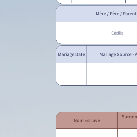
Mère / Père / Parent
Cécilia
Mariage Date
Mariage Source - A
Surnom
Nom Esclave