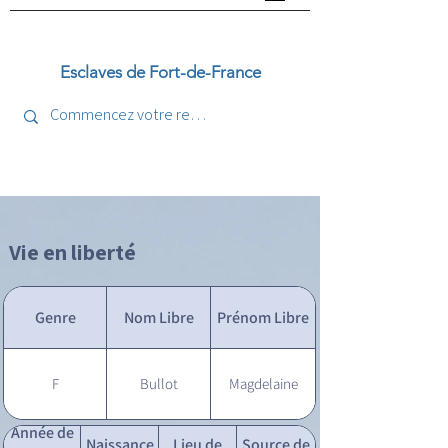
Esclaves de Fort-de-France
Vie en liberté
Genre
Nom Libre
Prénom Libre
F
Bullot
Magdelaine
Année de
Naissance
Lieu de
Source de