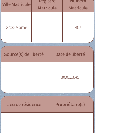
Registre
Numéro
Ville Matricule
Matricule
Matricule
Gros-Morne
407
Source(s) de liberté
Date de liberté
30.01.1849
Lieu de résidence
Propriétaire(s)