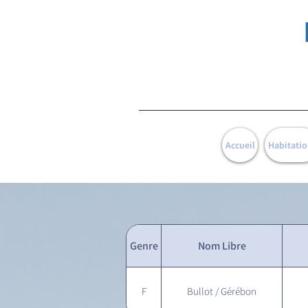
Accueil
Habitatio
Genre
Nom Libre
F
Bullot / Gérébon