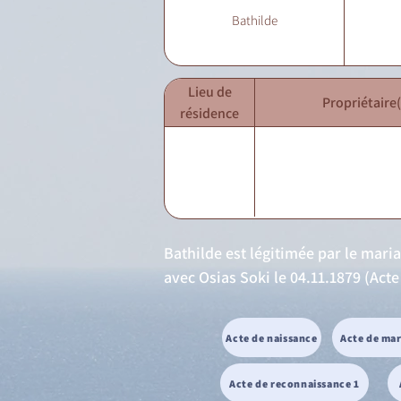
Bathilde
Lieu de
Propriétaire(
résidence
Bathilde est légitimée par le mari
avec Osias Soki le 04.11.1879 (Acte
Acte de naissance
Acte de ma
Acte de reconnaissance 1