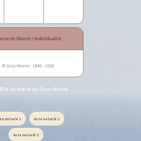
urce de liberté / Individualité
RI Gros-Morne - 1849 - 1556
. Elle se marie au Gros-Morne
te notarié 1
Acte notarié 2
Acte notarié 3