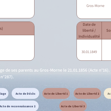
Gros-Morne
Date de
s)
liberté /
So
Individualité
30.01.1849
age de ses parents au Gros-Morne le 21.01.1856 (Acte n°16)
 n°287).
riage
Acte de Décès
Acte de Liberté 1
Acte de Liberté 2
Ac
Acte de reconnaissance 2
Acte de Liberté 3