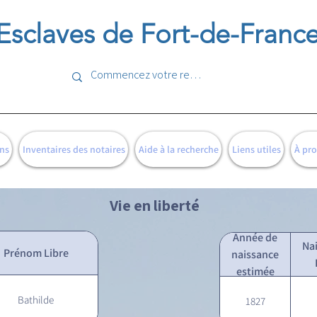
Esclaves de Fort-de-Franc
ns
Inventaires des notaires
Aide à la recherche
Liens utiles
À pr
Vie en liberté
Année de
Na
Prénom Libre
naissance
estimée
Bathilde
1827