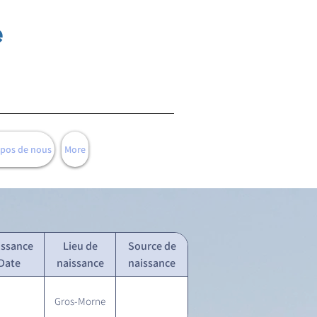
e
opos de nous
More
issance
Lieu de
Source de
Date
naissance
naissance
Gros-Morne