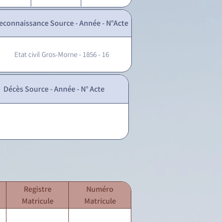
econnaissance Source - Année - N°Acte
Etat civil Gros-Morne - 1856 - 16
Décès Source - Année - N° Acte
Registre
Numéro
Matricule
Matricule