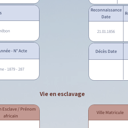
Reconnaissance
s
R
Date
érébon
21.01.1856
nnée - N° Acte
Décès Date
ne - 1879 - 287
Vie en esclavage
 Esclave / Prénom
Ville Matricule
africain