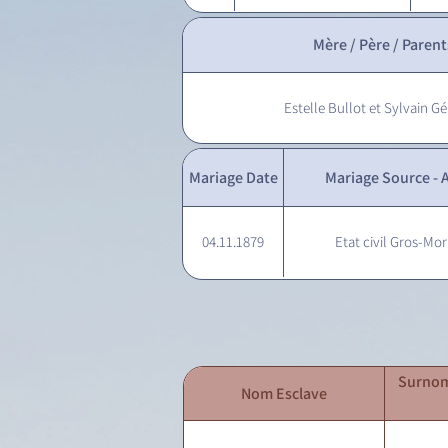
Mère / Père / Parent
Estelle Bullot et Sylvain G
Mariage Date
Mariage Source - A
04.11.1879
Etat civil Gros-Mor
Surnom
Nom Esclave