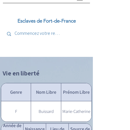
Esclaves de Fort-de-France
Vie en liberté
Genre
Nom Libre
Prénom Libre
F
Buissard
Marie-Catherine
Année de
Naissance
Lieu de
Source de