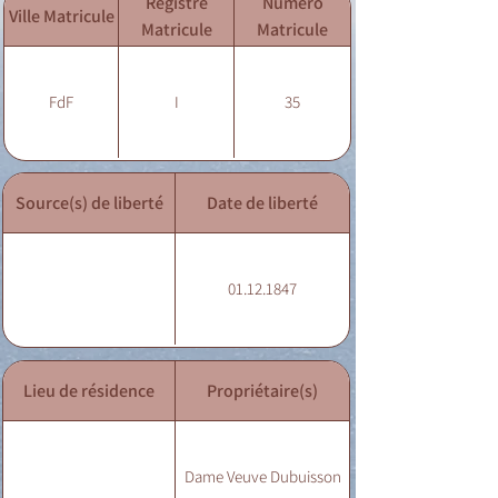
Registre
Numéro
Ville Matricule
Matricule
Matricule
FdF
I
35
Source(s) de liberté
Date de liberté
01.12.1847
Lieu de résidence
Propriétaire(s)
Dame Veuve Dubuisson