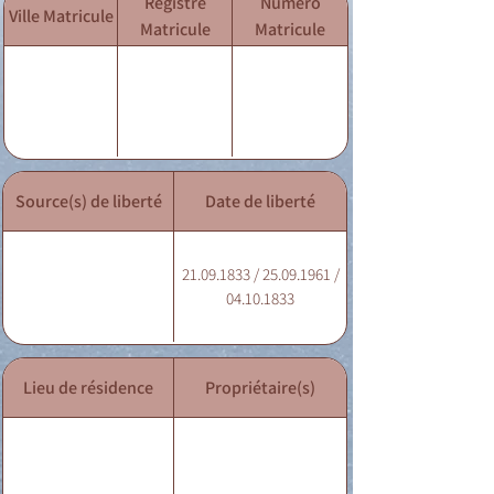
Registre
Numéro
Ville Matricule
Matricule
Matricule
Source(s) de liberté
Date de liberté
21.09.1833 / 25.09.1961 /
04.10.1833
Lieu de résidence
Propriétaire(s)