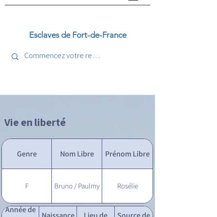
Esclaves de Fort-de-France
Vie en liberté
Genre
Nom Libre
Prénom Libre
F
Bruno / Paulmy
Rosélie
Année de
Naissance
Lieu de
Source de