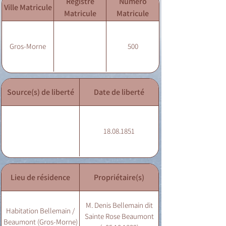
Registre
Numéro
Ville Matricule
Matricule
Matricule
Gros-Morne
500
Source(s) de liberté
Date de liberté
18.08.1851
Lieu de résidence
Propriétaire(s)
M. Denis Bellemain dit
Habitation Bellemain /
Sainte Rose Beaumont
Beaumont (Gros-Morne)