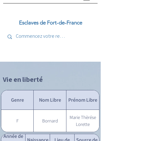
Esclaves de Fort-de-France
Vie en liberté
Genre
Nom Libre
Prénom Libre
Marie Thèrése
F
Bornard
Lorette
Année de
Naissance
Lieu de
Source de