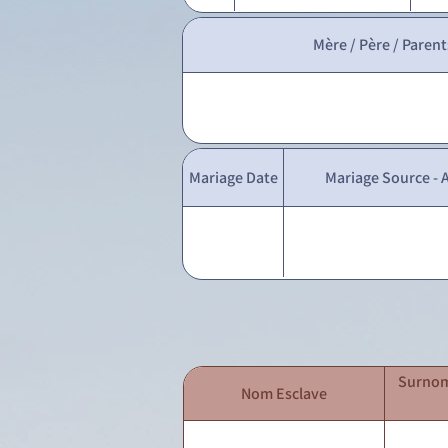
Mère / Père / Parent
Mariage Date
Mariage Source - A
Surnom
Nom Esclave