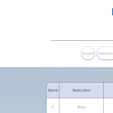
Accueil
Habitatio
Genre
Nom Libre
F
Bony