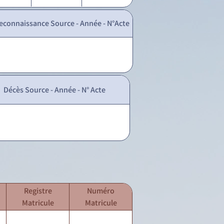
econnaissance Source - Année - N°Acte
Décès Source - Année - N° Acte
Registre
Numéro
Matricule
Matricule