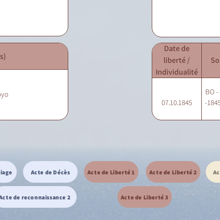
Date de
s)
liberté /
So
Individualité
BO - 
oyo
07.10.1845
-1845
riage
Acte de Décès
Acte de Liberté 1
Acte de Liberté 2
Ac
Acte de reconnaissance 2
Acte de Liberté 3