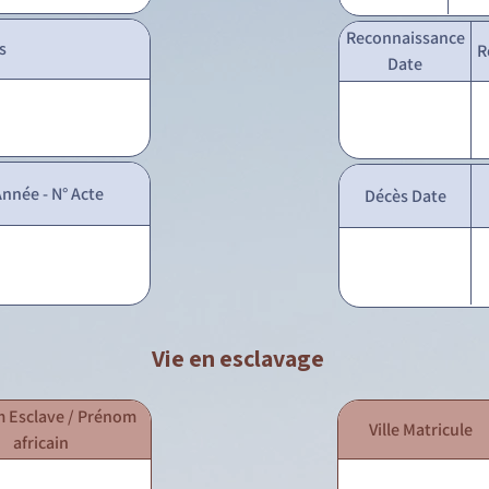
Reconnaissance
s
R
Date
nnée - N° Acte
Décès Date
Vie en esclavage
 Esclave / Prénom
Ville Matricule
africain