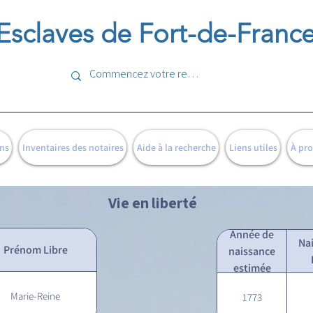
Esclaves de Fort-de-Franc
ns
Inventaires des notaires
Aide à la recherche
Liens utiles
À pr
Vie en liberté
Année de
Na
Prénom Libre
naissance
estimée
Marie-Reine
1773