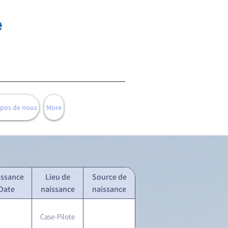
e
opos de nous
More
issance
Lieu de
Source de
Date
naissance
naissance
Case-Pilote