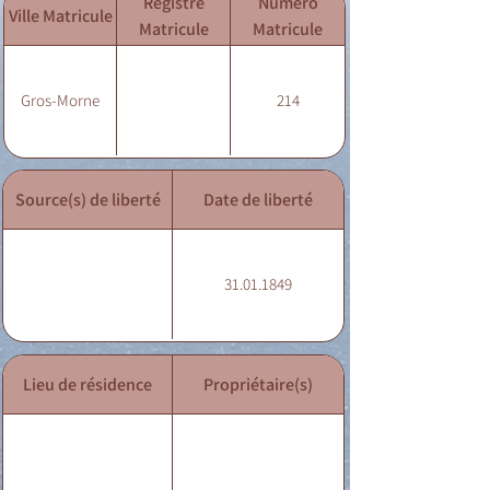
Registre
Numéro
Ville Matricule
Matricule
Matricule
Gros-Morne
214
Source(s) de liberté
Date de liberté
31.01.1849
Lieu de résidence
Propriétaire(s)