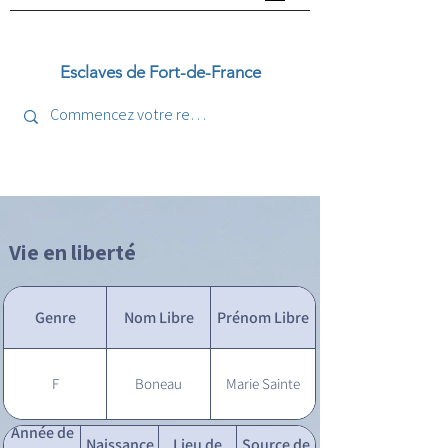
Esclaves de Fort-de-France
Vie en liberté
Genre
Nom Libre
Prénom Libre
F
Boneau
Marie Sainte
Année de
Naissance
Lieu de
Source de