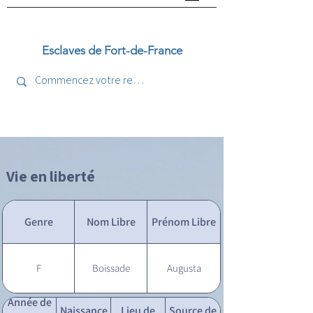
Esclaves de Fort-de-France
Vie en liberté
Genre
Nom Libre
Prénom Libre
F
Boissade
Augusta
Année de
Naissance
Lieu de
Source de