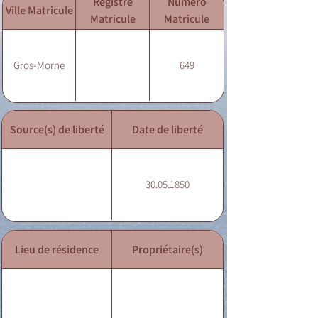
Registre
Numéro
Ville Matricule
Matricule
Matricule
Gros-Morne
649
Source(s) de liberté
Date de liberté
30.05.1850
Lieu de résidence
Propriétaire(s)