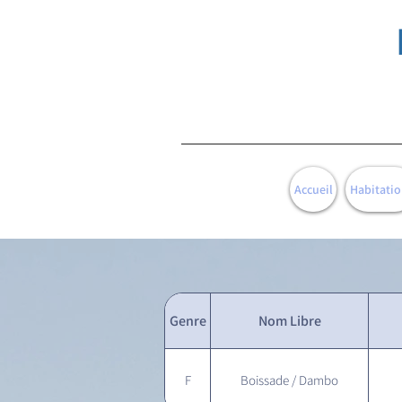
Accueil
Habitatio
Genre
Nom Libre
F
Boissade / Dambo