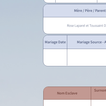
Mère / Père / Parent
Rose Laparel et Toussaint
Mariage Date
Mariage Source - A
Surnom
Nom Esclave