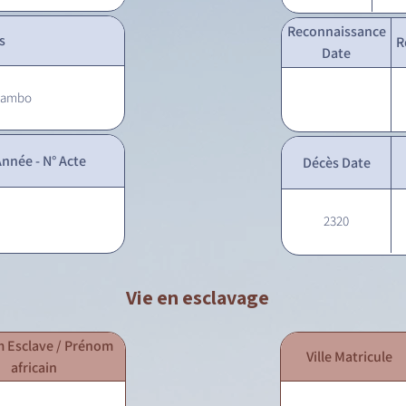
Reconnaissance
s
R
Date
 Dambo
nnée - N° Acte
Décès Date
2320
Vie en esclavage
 Esclave / Prénom
Ville Matricule
africain