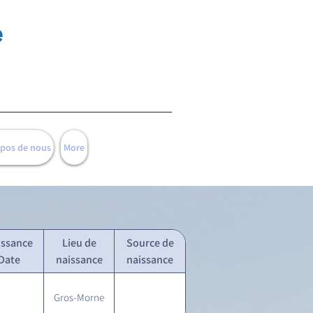
e
opos de nous
More
issance
Lieu de
Source de
Date
naissance
naissance
Gros-Morne