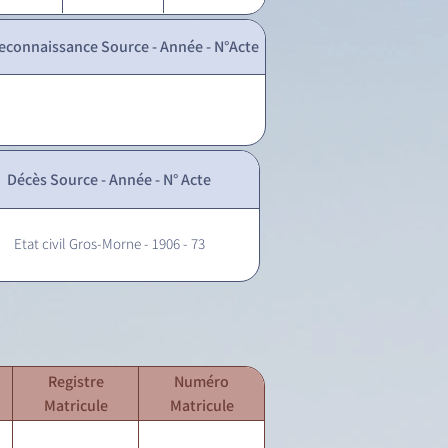
econnaissance Source - Année - N°Acte
Décès Source - Année - N° Acte
Etat civil Gros-Morne - 1906 - 73
Registre
Numéro
Matricule
Matricule