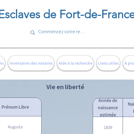
Esclaves de Fort-de-Franc
ns
Inventaires des notaires
Aide à la recherche
Liens utiles
À pr
Vie en liberté
Année de
Na
Prénom Libre
naissance
estimée
Augusta
1839