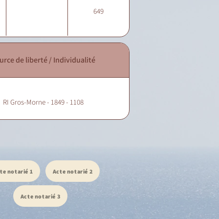
649
urce de liberté / Individualité
RI Gros-Morne - 1849 - 1108
te notarié 1
Acte notarié 2
Acte notarié 3