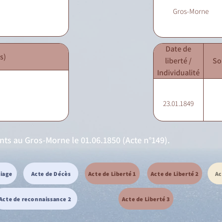
Gros-Morne
Date de
s)
liberté /
So
Individualité
23.01.1849
nts au Gros-Morne le 01.06.1850 (Acte n°149).
riage
Acte de Décès
Acte de Liberté 1
Acte de Liberté 2
Ac
Acte de reconnaissance 2
Acte de Liberté 3