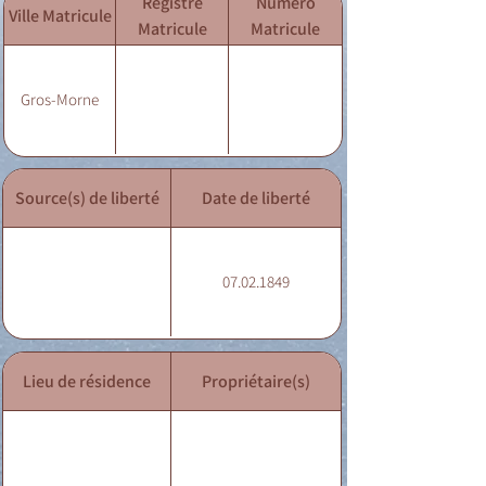
Registre
Numéro
Ville Matricule
Matricule
Matricule
Gros-Morne
Source(s) de liberté
Date de liberté
07.02.1849
Lieu de résidence
Propriétaire(s)