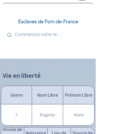
Esclaves de Fort-de-France
Vie en liberté
Genre
Nom Libre
Prénom Libre
F
Bogerbe
Marie
Année de
Naissance
Lieu de
Source de