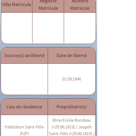
Registre
Numéro
Ville Matricule
Matricule
Matricule
Source(s) de liberté
Date de liberté
01.09.1846
Lieu de résidence
Propriétaire(s)
Mme Emilie Rondeau
Habitation Saint-Félix
(<29.06.1819) / Jospeh
(FdF)
Saint-Félix (>29.06.1819) /