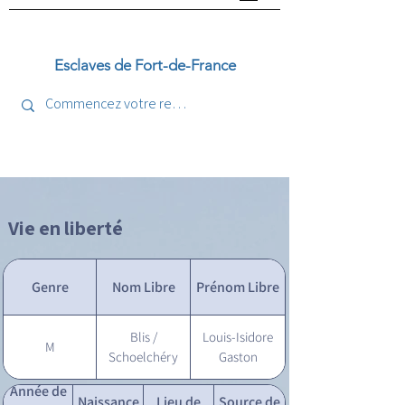
Esclaves de Fort-de-France
Vie en liberté
Genre
Nom Libre
Prénom Libre
Blis /
Louis-Isidore
M
Schoelchéry
Gaston
Année de
Naissance
Lieu de
Source de