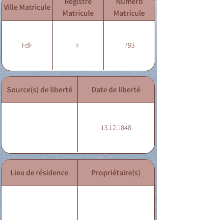
Registre
Numéro
Ville Matricule
Matricule
Matricule
FdF
F
793
Source(s) de liberté
Date de liberté
13.12.1848
Lieu de résidence
Propriétaire(s)