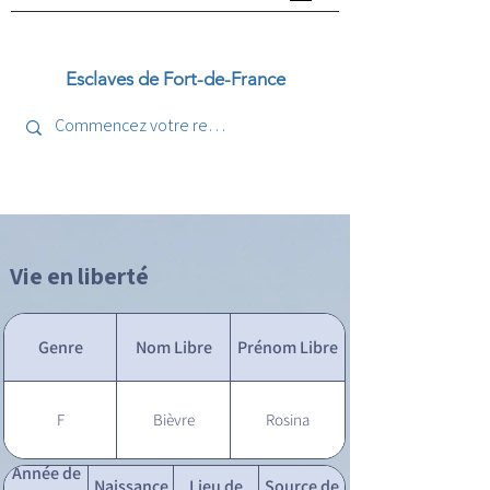
Esclaves de Fort-de-France
Vie en liberté
Genre
Nom Libre
Prénom Libre
F
Bièvre
Rosina
Année de
Naissance
Lieu de
Source de