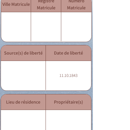
Registre
Numéro
Ville Matricule
Matricule
Matricule
Source(s) de liberté
Date de liberté
11.10.1843
Lieu de résidence
Propriétaire(s)