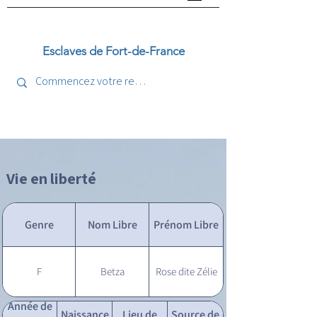
Esclaves de Fort-de-France
Vie en liberté
Genre
Nom Libre
Prénom Libre
F
Betza
Rose dite Zélie
Année de
Naissance
Lieu de
Source de