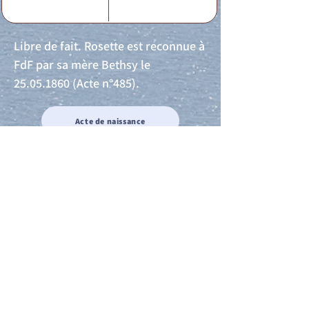
Libre de fait. Rosette est reconnue à
FdF par sa mère Bethsy le
25.05.1860
(Acte n°485).
Acte de naissance
Acte de mariage
Acte de Décès
Acte de reconnaissance 1
Acte de reconnaissance 2
Acte de Liberté 1