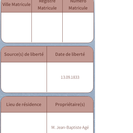
Registre
Numéro
Ville Matricule
Matricule
Matricule
Source(s) de liberté
Date de liberté
13.09.1833
Lieu de résidence
Propriétaire(s)
M. Jean-Baptiste Agé