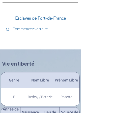
Esclaves de Fort-de-France
Vie en liberté
Genre
Nom Libre
Prénom Libre
F
Bethsy / Bethzie
Rosette
Année de
Naissance
Lieu de
Source de