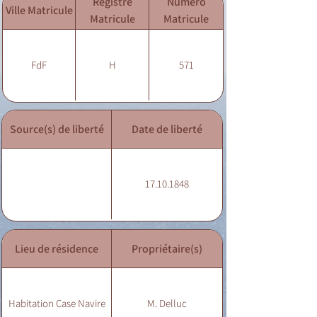
Registre
Numéro
Ville Matricule
Matricule
Matricule
FdF
H
571
Source(s) de liberté
Date de liberté
17.10.1848
Lieu de résidence
Propriétaire(s)
Habitation Case Navire
M. Delluc