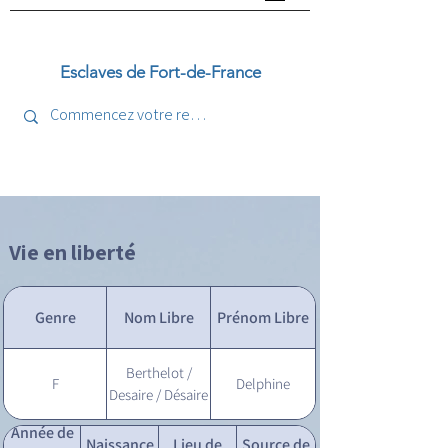
Esclaves de Fort-de-France
Vie en liberté
Genre
Nom Libre
Prénom Libre
Berthelot /
F
Delphine
Desaire / Désaire
Année de
Naissance
Lieu de
Source de