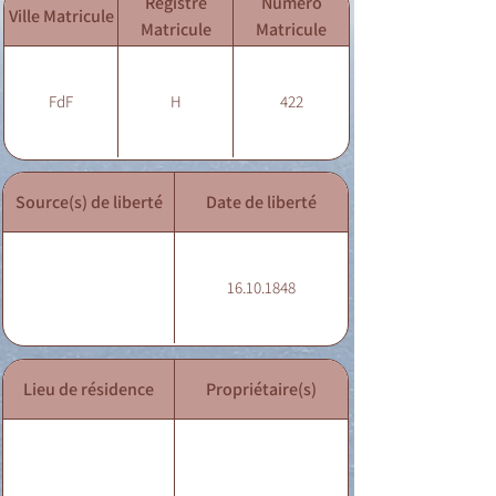
Registre
Numéro
Ville Matricule
Matricule
Matricule
FdF
H
422
Source(s) de liberté
Date de liberté
16.10.1848
Lieu de résidence
Propriétaire(s)