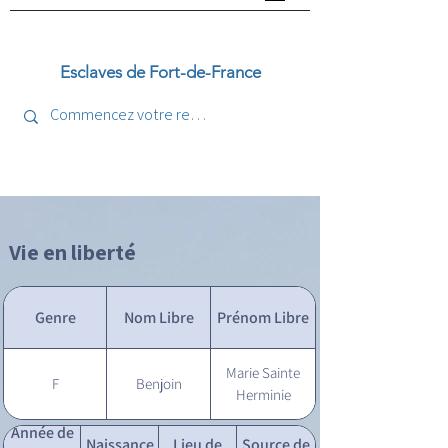
Esclaves de Fort-de-France
Vie en liberté
Genre
Nom Libre
Prénom Libre
Marie Sainte
F
Benjoin
Herminie
Année de
Naissance
Lieu de
Source de