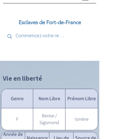
Esclaves de Fort-de-France
Vie en liberté
Genre
Nom Libre
Prénom Libre
Benise /
F
Ismène
Sigismond
Année de
Naissance
Lieu de
Source de