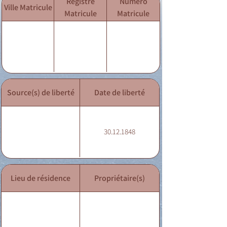
Registre
Numéro
Ville Matricule
Matricule
Matricule
Source(s) de liberté
Date de liberté
30.12.1848
Lieu de résidence
Propriétaire(s)