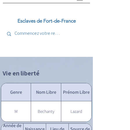
Esclaves de Fort-de-France
Vie en liberté
Genre
Nom Libre
Prénom Libre
M
Bechanty
Lazard
Année de
Naissance
Lieu de
Source de