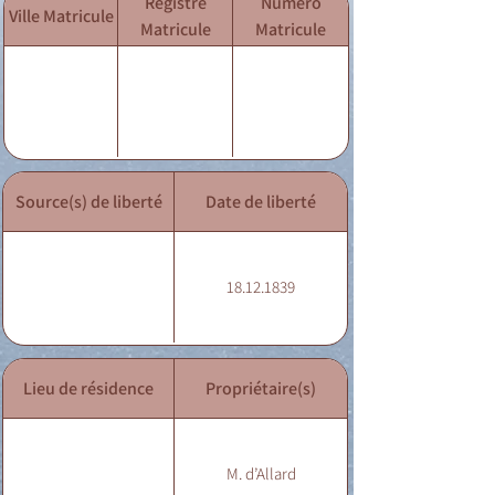
Registre
Numéro
Ville Matricule
Matricule
Matricule
Source(s) de liberté
Date de liberté
18.12.1839
Lieu de résidence
Propriétaire(s)
M. d’Allard