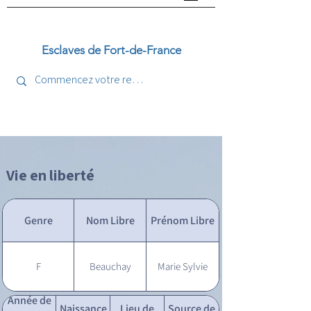
Esclaves de Fort-de-France
Vie en liberté
Genre
Nom Libre
Prénom Libre
F
Beauchay
Marie Sylvie
Année de
Naissance
Lieu de
Source de