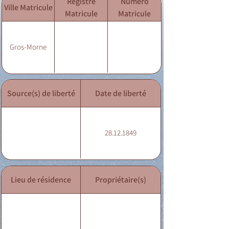
Registre
Numéro
Ville Matricule
Matricule
Matricule
Gros-Morne
Source(s) de liberté
Date de liberté
28.12.1849
Lieu de résidence
Propriétaire(s)