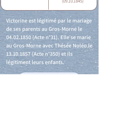
(09.10.1845)
Victorine est légitimé par le mariage
de ses parents au Gros-Morne le
04.02.1850
(Acte n°31). Elle se marie
au Gros-Morne avec Thésée Noléo le
13.10.1857
(Acte n°350) et ils
légitiment leurs enfants.
Acte de naissance
Acte de mariage
Acte de Décès
Acte de reconnaissance 1