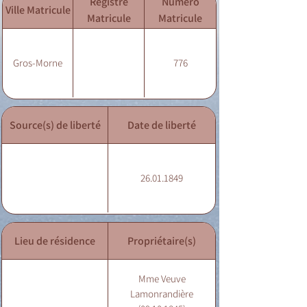
Registre
Numéro
Ville Matricule
Matricule
Matricule
Gros-Morne
776
Source(s) de liberté
Date de liberté
26.01.1849
Lieu de résidence
Propriétaire(s)
Mme Veuve
Lamonrandière