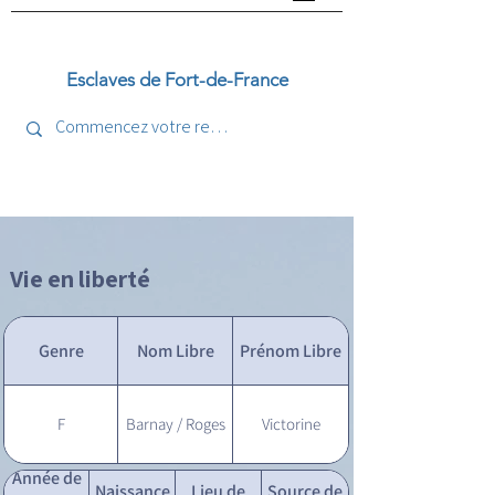
Esclaves de Fort-de-France
Vie en liberté
Genre
Nom Libre
Prénom Libre
F
Barnay / Roges
Victorine
Année de
Naissance
Lieu de
Source de