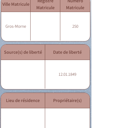
Registre
Numéro
Ville Matricule
Matricule
Matricule
Gros-Morne
250
Source(s) de liberté
Date de liberté
12.01.1849
Lieu de résidence
Propriétaire(s)