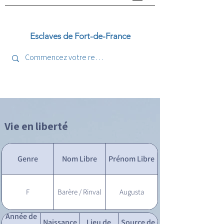
Esclaves de Fort-de-France
Vie en liberté
Genre
Nom Libre
Prénom Libre
F
Barère / Rinval
Augusta
Année de
Naissance
Lieu de
Source de