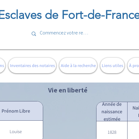
Esclaves de Fort-de-Franc
ns
Inventaires des notaires
Aide à la recherche
Liens utiles
À pr
Vie en liberté
Année de
Na
Prénom Libre
naissance
estimée
Louise
1828