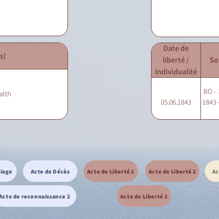
Date de
s)
liberté /
So
Individualité
BO - 
alth
05.06.1843
1843 -
riage
Acte de Décès
Acte de Liberté 1
Acte de Liberté 2
Ac
Acte de reconnaissance 2
Acte de Liberté 3