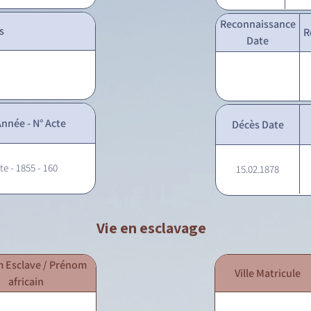
Reconnaissance
s
R
Date
nnée - N° Acte
Décès Date
te - 1855 - 160
15.02.1878
Vie en esclavage
 Esclave / Prénom
Ville Matricule
africain