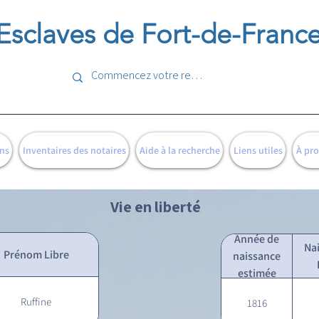
Esclaves de Fort-de-Franc
ns
Inventaires des notaires
Aide à la recherche
Liens utiles
À pr
Vie en liberté
Année de
Na
Prénom Libre
naissance
estimée
Ruffine
1816