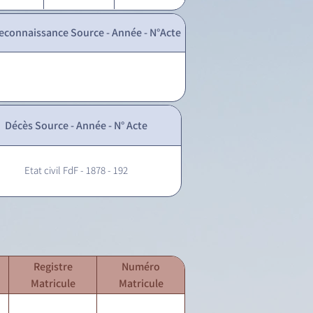
econnaissance Source - Année - N°Acte
Décès Source - Année - N° Acte
Etat civil FdF - 1878 - 192
Registre
Numéro
Matricule
Matricule