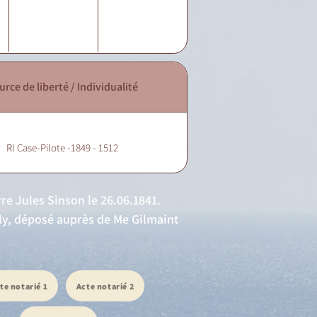
urce de liberté / Individualité
RI Case-Pilote -1849 - 1512
re Jules Sinson le 26.06.1841.
lly, déposé auprès de Me Gilmaint
te notarié 1
Acte notarié 2