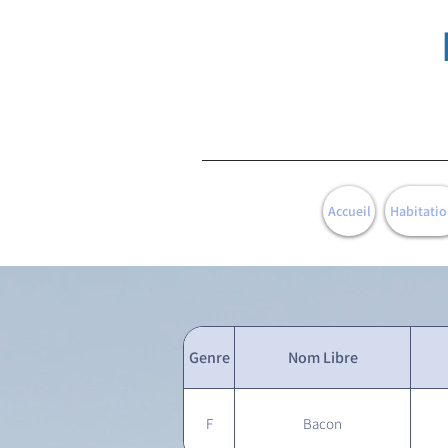
Accueil
Habitatio
Genre
Nom Libre
F
Bacon