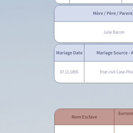
Mère / Père / Parent
Julie Bacon
Mariage Date
Mariage Source - A
07.11.1855
Etat civil Case-Pilo
Surnom
Nom Esclave