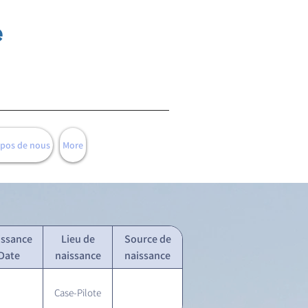
e
opos de nous
More
issance
Lieu de
Source de
Date
naissance
naissance
Case-Pilote