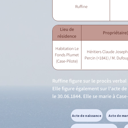
Ruffine
Lieu de
Propriétaire(
résidence
Habitation Le
Héritiers Claude Joseph
Fonds Plumet
Percin (<1841) / M. Dufou
(Case-Pilote)
Ruffine figure sur le procès verba
Elle figure également sur l'acte d
le 30.06.1844. Elle se marie à Case
Acte de naissance
Acte de ma