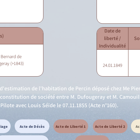
Date de
s)
liberté /
So
Individualité
 Bernard de
geray (>1843)
24.01.1849
l d'estimation de l'habitation de Percin déposé chez Me Pier
e constitution de société entre M. Dufougeray et M. Camoui
-Pilote avec Louis Séïde le 07.11.1855 (Acte n°160).
riage
Acte de Décès
Acte de Liberté 1
Acte de Liberté 2
Ac