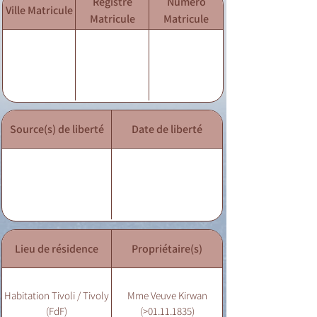
Registre
Numéro
Ville Matricule
Matricule
Matricule
Source(s) de liberté
Date de liberté
Lieu de résidence
Propriétaire(s)
Habitation Tivoli / Tivoly
Mme Veuve Kirwan
(FdF)
(>01.11.1835)