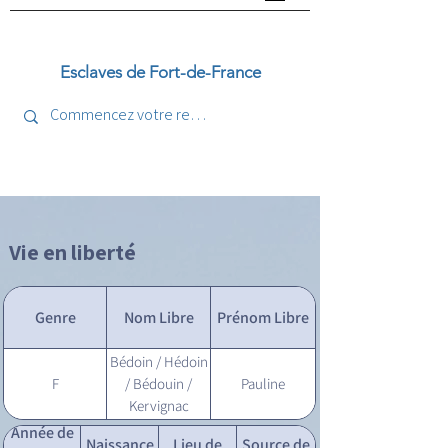
Esclaves de Fort-de-France
Vie en liberté
Genre
Nom Libre
Prénom Libre
Bédoin / Hédoin
F
/ Bédouin /
Pauline
Kervignac
Année de
Naissance
Lieu de
Source de