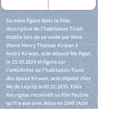
Sa mère figure dans la liste
descriptive de l'habitation Tivoli
établie lors de sa vente par Mme
Veuve Henry Thomas Kirwan à
André Kirwan, acte déposé Me Pajot
le
23.10.1824
et figure sur
l'antichrèse de l'habitation Tivoli
des époux Kirwan, acte déposé chez
Me de Leyritz le
01.11.1835
. Félix
Kervignac reconnaît sa fille Pauline
qu'il a eue avec Anna en 1849 (Acte
n°533).
Acte de naissance