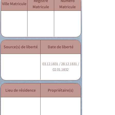
Registre
Numéro
Ville Matricule
Matricule
Matricule
Source(s) de liberté
Date de liberté
03.12.1831 / 28.12.1831 /
02.01.1832
Lieu de résidence
Propriétaire(s)