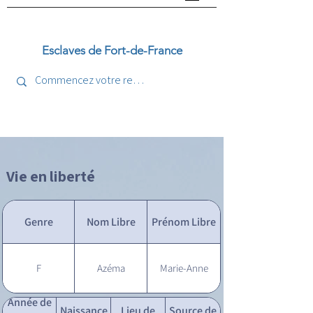
Esclaves de Fort-de-France
Vie en liberté
Genre
Nom Libre
Prénom Libre
F
Azéma
Marie-Anne
Année de
Naissance
Lieu de
Source de