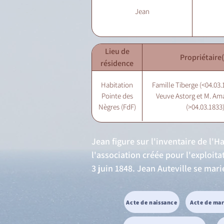
Jean
Lieu de
Propriétaire(
résidence
Habitation
Famille Tiberge (<04.03
Pointe des
Veuve Astorg et M. Ama
Nègres (FdF)
(>04.03.1833
Jean figure sur l'inventaire de l'Ha
l'association créée pour l'exploit
3 juin 1848. Jean Auteville se mari
Acte de naissance
Acte de ma