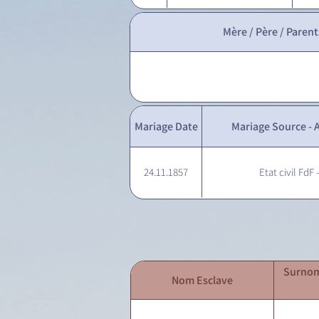
Mère / Père / Parent
Mariage Date
Mariage Source - A
24.11.1857
Etat civil FdF 
Surnom
Nom Esclave