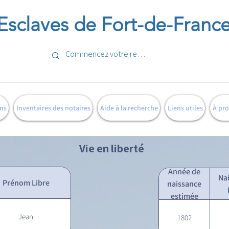
Esclaves de Fort-de-Franc
ns
Inventaires des notaires
Aide à la recherche
Liens utiles
À pr
Vie en liberté
Année de
Na
Prénom Libre
naissance
estimée
Jean
1802