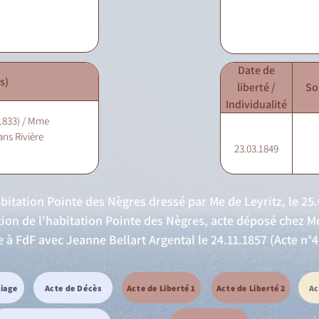
Date de
s)
liberté /
So
Individualité
.1833) / Mme
ns Rivière
23.03.1849
)
bitation Pointe des Nègres dressé par Me de Leyritz, le 25.07
ation de l'habitation Pointe des Nègres, acte déposé chez 
e à FdF avec Jeanne Bellart Argental le 24.11.1857 (Acte n°4
riage
Acte de Décès
Acte de Liberté 1
Acte de Liberté 2
Ac