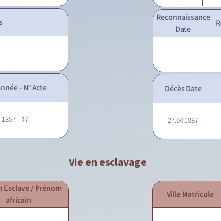
Reconnaissance
s
R
Date
nnée - N° Acte
Décès Date
- 1857 - 47
27.04.1887
Vie en esclavage
 Esclave / Prénom
Ville Matricule
africain