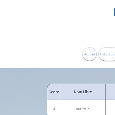
Accueil
Habitatio
Genre
Nom Libre
M
Auteville