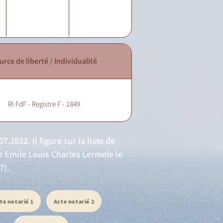
urce de liberté / Individualité
RI FdF - Registre F - 1849
.1832. Il figure sur la liste de
Me Emile Louis Charles Lermele le
7).
te notarié 1
Acte notarié 2