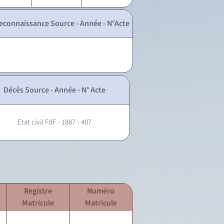
econnaissance Source - Année - N°Acte
Décès Source - Année - N° Acte
Etat civil FdF - 1887 - 407
Registre
Numéro
Matricule
Matricule