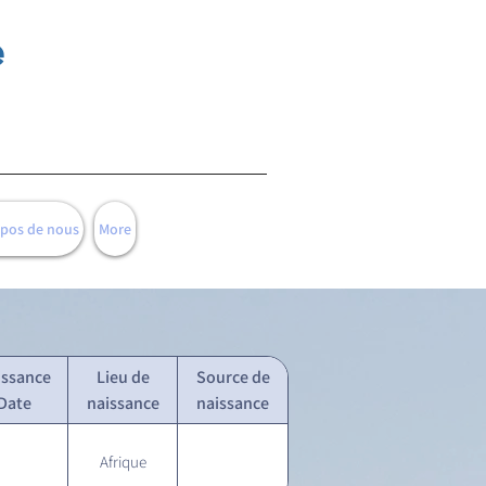
e
opos de nous
More
issance
Lieu de
Source de
Date
naissance
naissance
Afrique