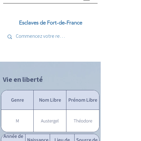
Esclaves de Fort-de-France
Vie en liberté
Genre
Nom Libre
Prénom Libre
M
Austergel
Théodore
Année de
Naissance
Lieu de
Source de