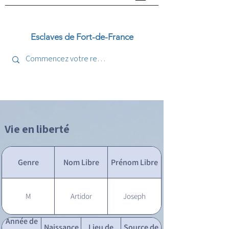
Esclaves de Fort-de-France
Vie en liberté
Genre
Nom Libre
Prénom Libre
M
Artidor
Joseph
Année de
Naissance
Lieu de
Source de