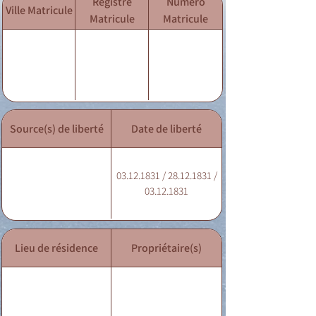
Registre
Numéro
Ville Matricule
Matricule
Matricule
Source(s) de liberté
Date de liberté
03.12.1831 / 28.12.1831 /
03.12.1831
Lieu de résidence
Propriétaire(s)