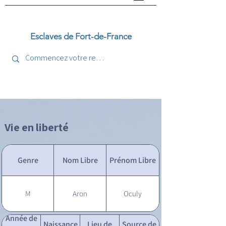
Esclaves de Fort-de-France
Vie en liberté
Genre
Nom Libre
Prénom Libre
M
Aron
Oculy
Année de
Naissance
Lieu de
Source de