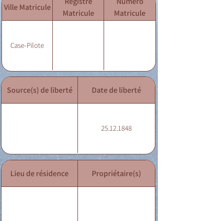
Registre
Numéro
Ville Matricule
Matricule
Matricule
Case-Pilote
Source(s) de liberté
Date de liberté
25.12.1848
Lieu de résidence
Propriétaire(s)