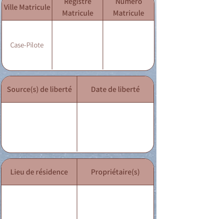
Registre
Numéro
Ville Matricule
Matricule
Matricule
Case-Pilote
Source(s) de liberté
Date de liberté
Lieu de résidence
Propriétaire(s)