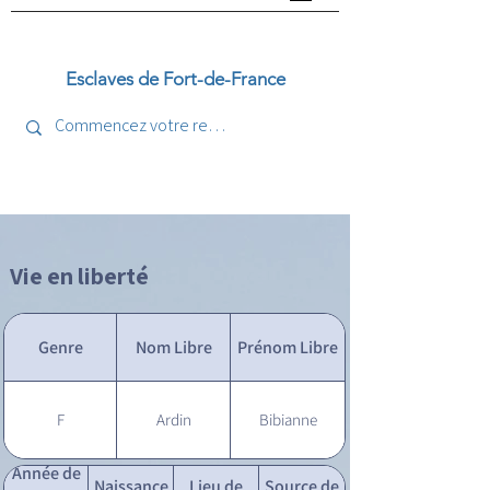
Esclaves de Fort-de-France
Vie en liberté
Genre
Nom Libre
Prénom Libre
F
Ardin
Bibianne
Année de
Naissance
Lieu de
Source de