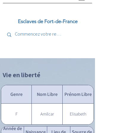
Esclaves de Fort-de-France
Vie en liberté
Genre
Nom Libre
Prénom Libre
F
Amilcar
Elisabeth
Année de
Naissance
Lieu de
Source de