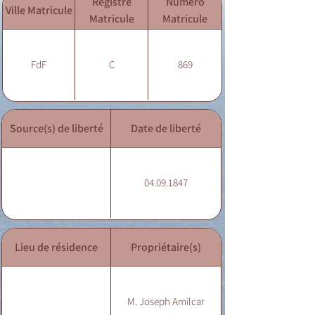
Registre
Numéro
Ville Matricule
Matricule
Matricule
FdF
C
869
Source(s) de liberté
Date de liberté
04.09.1847
Lieu de résidence
Propriétaire(s)
M. Joseph Amilcar