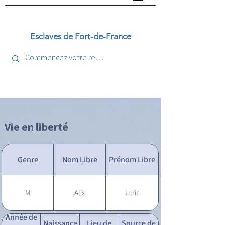
Esclaves de Fort-de-France
Vie en liberté
Genre
Nom Libre
Prénom Libre
M
Alix
Ulric
Année de
Naissance
Lieu de
Source de