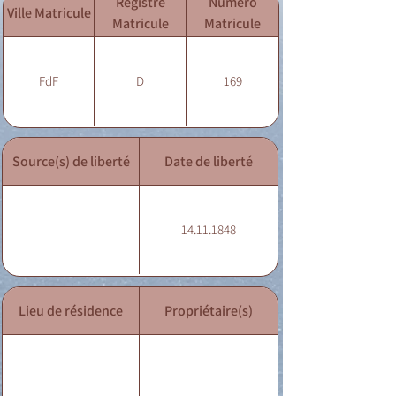
Registre
Numéro
Ville Matricule
Matricule
Matricule
FdF
D
169
Source(s) de liberté
Date de liberté
14.11.1848
Lieu de résidence
Propriétaire(s)