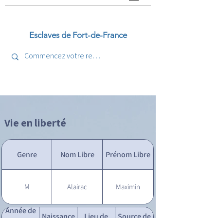
Esclaves de Fort-de-France
Vie en liberté
Genre
Nom Libre
Prénom Libre
M
Alairac
Maximin
Année de
Naissance
Lieu de
Source de