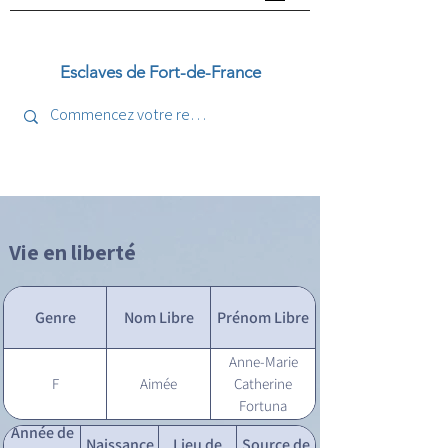
Esclaves de Fort-de-France
Vie en liberté
Genre
Nom Libre
Prénom Libre
Anne-Marie
F
Aimée
Catherine
Fortuna
Année de
Naissance
Lieu de
Source de