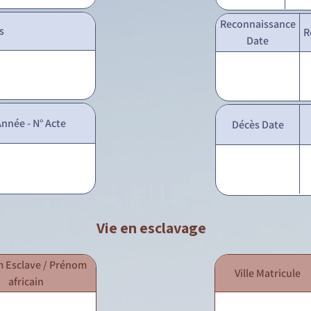
Reconnaissance
s
R
Date
nnée - N° Acte
Décès Date
Vie en esclavage
 Esclave / Prénom
Ville Matricule
africain