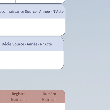
econnaissance Source - Année - N°Acte
Décès Source - Année - N° Acte
Registre
Numéro
Matricule
Matricule