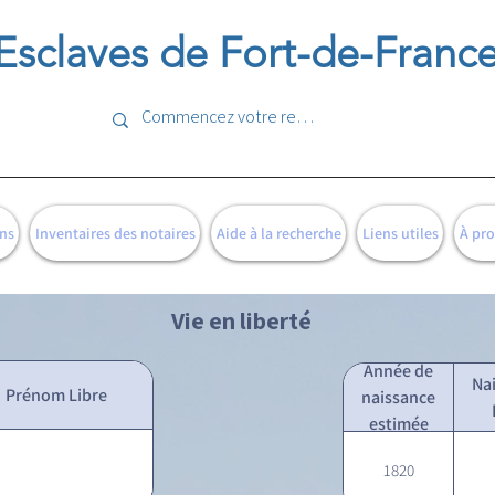
Esclaves de Fort-de-Franc
ns
Inventaires des notaires
Aide à la recherche
Liens utiles
À pr
Vie en liberté
Année de
Na
Prénom Libre
naissance
estimée
1820