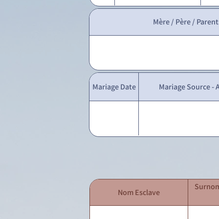
Mère / Père / Parent
Mariage Date
Mariage Source - A
Surnom
Nom Esclave