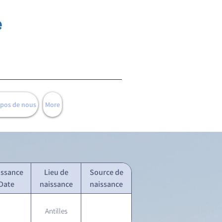
e
opos de nous
More
issance
Lieu de
Source de
Date
naissance
naissance
Antilles