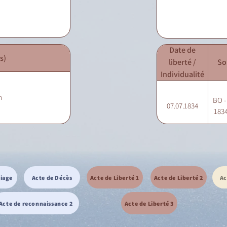
Date de
s)
liberté /
So
Individualité
n
BO - 
07.07.1834
1834
riage
Acte de Décès
Acte de Liberté 1
Acte de Liberté 2
Ac
Acte de reconnaissance 2
Acte de Liberté 3