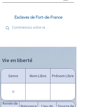
Esclaves de Fort-de-France
Vie en liberté
Genre
Nom Libre
Prénom Libre
M
Année de
Naissance
Lieu de
Source de