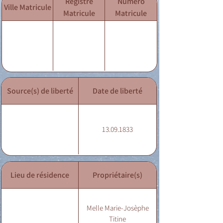
Registre
Numéro
Ville Matricule
Matricule
Matricule
Source(s) de liberté
Date de liberté
13.09.1833
Lieu de résidence
Propriétaire(s)
Melle Marie-Josèphe
Titine