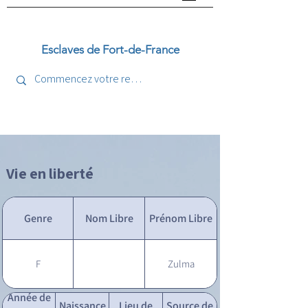
Esclaves de Fort-de-France
Vie en liberté
Genre
Nom Libre
Prénom Libre
F
Zulma
Année de
Naissance
Lieu de
Source de