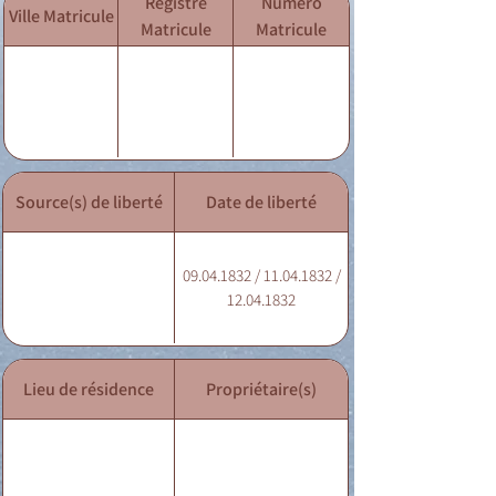
Registre
Numéro
Ville Matricule
Matricule
Matricule
Source(s) de liberté
Date de liberté
09.04.1832 / 11.04.1832 /
12.04.1832
Lieu de résidence
Propriétaire(s)