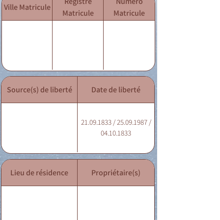
Registre
Numéro
Ville Matricule
Matricule
Matricule
Source(s) de liberté
Date de liberté
21.09.1833 / 25.09.1987 /
04.10.1833
Lieu de résidence
Propriétaire(s)