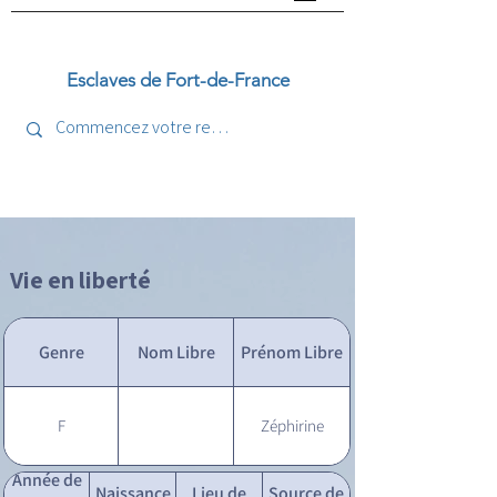
Esclaves de Fort-de-France
Vie en liberté
Genre
Nom Libre
Prénom Libre
F
Zéphirine
Année de
Naissance
Lieu de
Source de