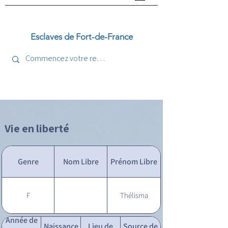
Esclaves de Fort-de-France
Vie en liberté
Genre
Nom Libre
Prénom Libre
F
Thélisma
Année de
Naissance
Lieu de
Source de