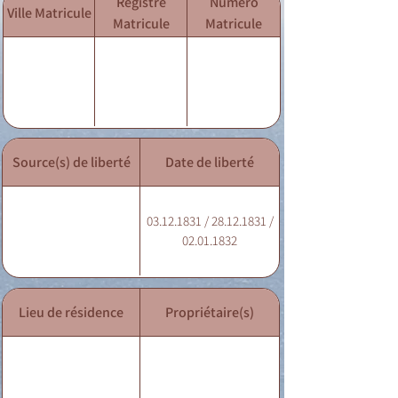
Registre
Numéro
Ville Matricule
Matricule
Matricule
Source(s) de liberté
Date de liberté
03.12.1831 / 28.12.1831 /
02.01.1832
Lieu de résidence
Propriétaire(s)