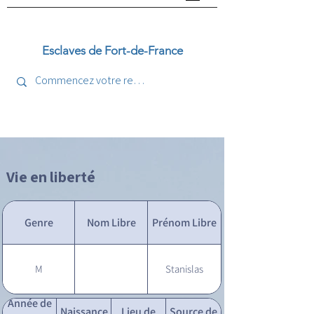
Esclaves de Fort-de-France
Vie en liberté
Genre
Nom Libre
Prénom Libre
M
Stanislas
Année de
Naissance
Lieu de
Source de