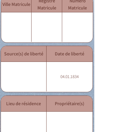
Registre
Numéro
Ville Matricule
Matricule
Matricule
Source(s) de liberté
Date de liberté
04.01.1834
Lieu de résidence
Propriétaire(s)