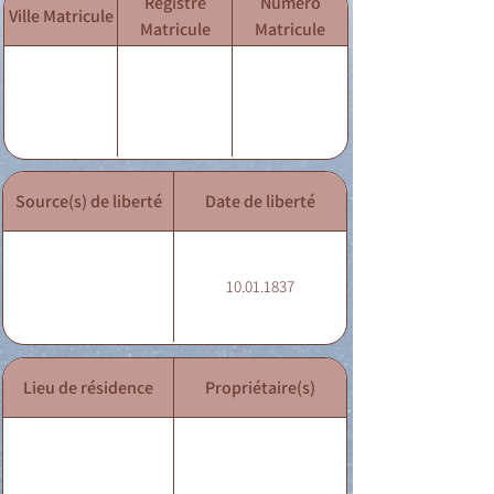
Registre
Numéro
Ville Matricule
Matricule
Matricule
Source(s) de liberté
Date de liberté
10.01.1837
Lieu de résidence
Propriétaire(s)