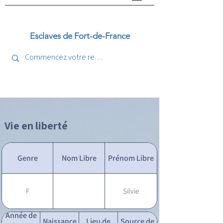
Esclaves de Fort-de-France
Vie en liberté
Genre
Nom Libre
Prénom Libre
F
Silvie
Année de
Naissance
Lieu de
Source de