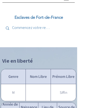
Esclaves de Fort-de-France
Vie en liberté
Genre
Nom Libre
Prénom Libre
M
Siffin
Année de
Naissance
Lieu de
Source de