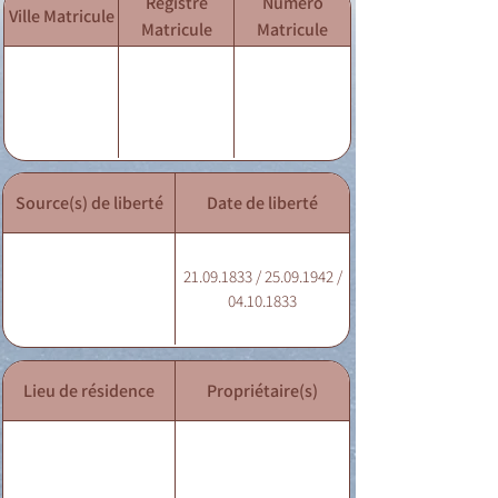
Registre
Numéro
Ville Matricule
Matricule
Matricule
Source(s) de liberté
Date de liberté
21.09.1833 / 25.09.1942 /
04.10.1833
Lieu de résidence
Propriétaire(s)