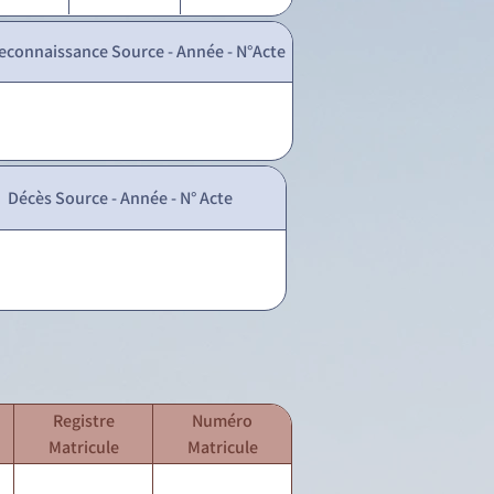
econnaissance Source - Année - N°Acte
Décès Source - Année - N° Acte
Registre
Numéro
Matricule
Matricule