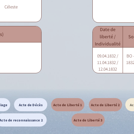
Céleste
Date de
s)
liberté /
So
Individualité
09.04.1832 /
BO -
11.04.1832 /
1832
12.04.1832
riage
Acte de Décès
Acte de Liberté 1
Acte de Liberté 2
Ac
Acte de reconnaissance 2
Acte de Liberté 3