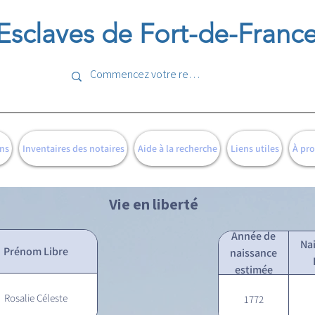
Esclaves de Fort-de-Franc
ns
Inventaires des notaires
Aide à la recherche
Liens utiles
À pr
Vie en liberté
Année de
Na
Prénom Libre
naissance
estimée
Rosalie Céleste
1772