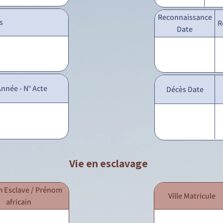
Reconnaissance
s
R
Date
nnée - N° Acte
Décès Date
Vie en esclavage
 Esclave / Prénom
Ville Matricule
africain