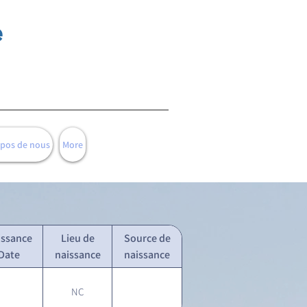
e
opos de nous
More
issance
Lieu de
Source de
Date
naissance
naissance
NC