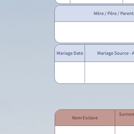
Mère / Père / Parent
Mariage Date
Mariage Source - A
Surnom
Nom Esclave