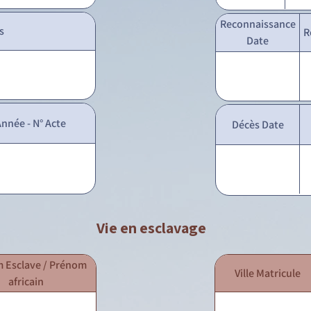
Reconnaissance
s
R
Date
nnée - N° Acte
Décès Date
Vie en esclavage
 Esclave / Prénom
Ville Matricule
africain