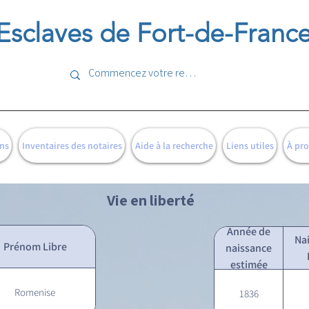
Esclaves de Fort-de-Franc
ns
Inventaires des notaires
Aide à la recherche
Liens utiles
À pr
Vie en liberté
Année de
Na
Prénom Libre
naissance
estimée
Romenise
1836