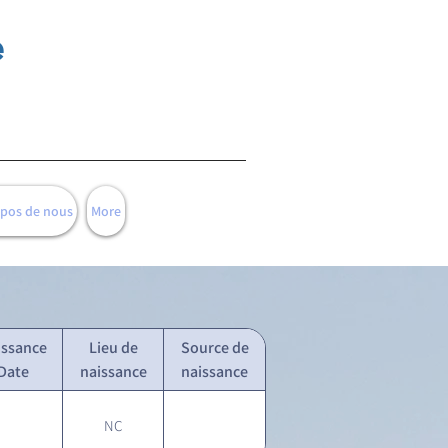
e
opos de nous
More
issance
Lieu de
Source de
Date
naissance
naissance
NC