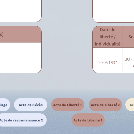
Date de
s)
liberté /
So
Individualité
BO - 
20.05.1837
riage
Acte de Décès
Acte de Liberté 1
Acte de Liberté 2
Ac
Acte de reconnaissance 2
Acte de Liberté 3