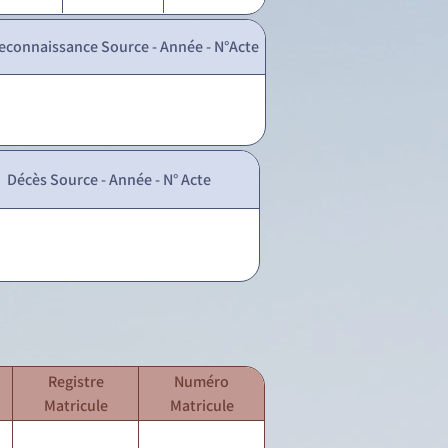
econnaissance Source - Année - N°Acte
Décès Source - Année - N° Acte
Registre
Numéro
Matricule
Matricule