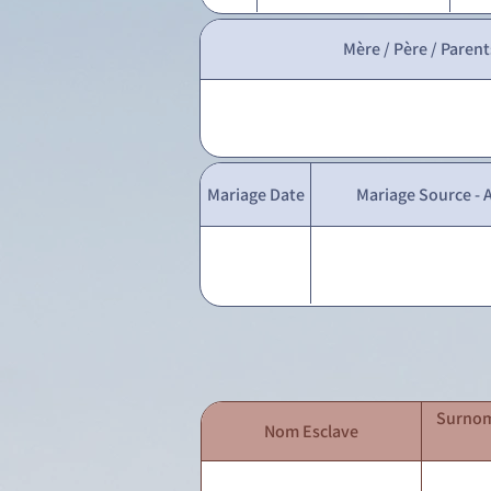
Mère / Père / Parent
Mariage Date
Mariage Source - A
Surnom
Nom Esclave