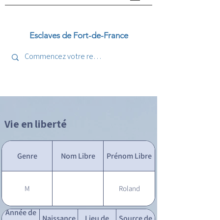
Esclaves de Fort-de-France
Vie en liberté
Genre
Nom Libre
Prénom Libre
M
Roland
Année de
Naissance
Lieu de
Source de