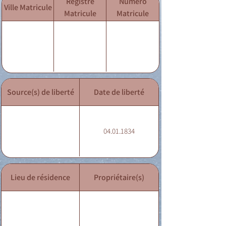
Registre
Numéro
Ville Matricule
Matricule
Matricule
Source(s) de liberté
Date de liberté
04.01.1834
Lieu de résidence
Propriétaire(s)