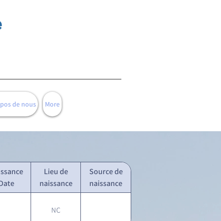
e
opos de nous
More
issance
Lieu de
Source de
Date
naissance
naissance
NC