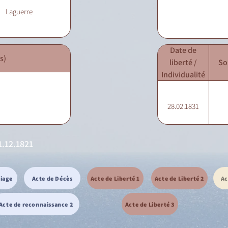
Laguerre
Date de
s)
liberté /
So
Individualité
28.02.1831
1.12.1821
riage
Acte de Décès
Acte de Liberté 1
Acte de Liberté 2
Ac
Acte de reconnaissance 2
Acte de Liberté 3