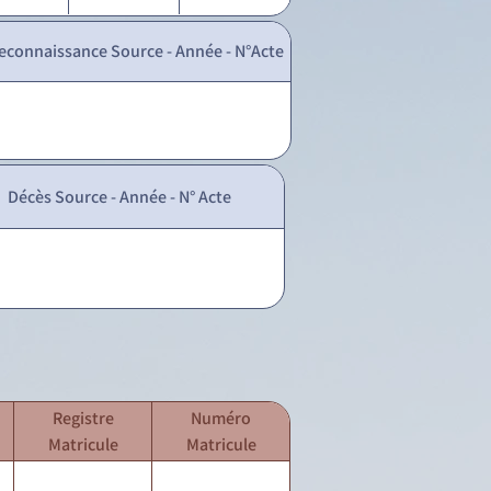
econnaissance Source - Année - N°Acte
Décès Source - Année - N° Acte
Registre
Numéro
Matricule
Matricule