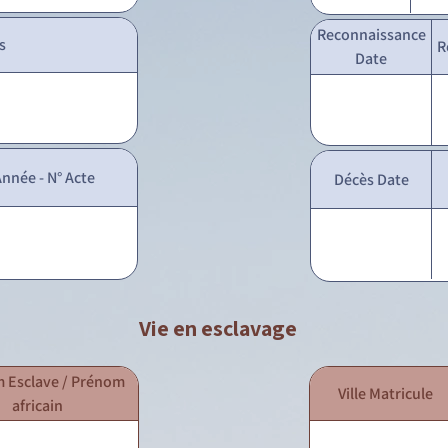
Reconnaissance
s
R
Date
nnée - N° Acte
Décès Date
Vie en esclavage
 Esclave / Prénom
Ville Matricule
africain