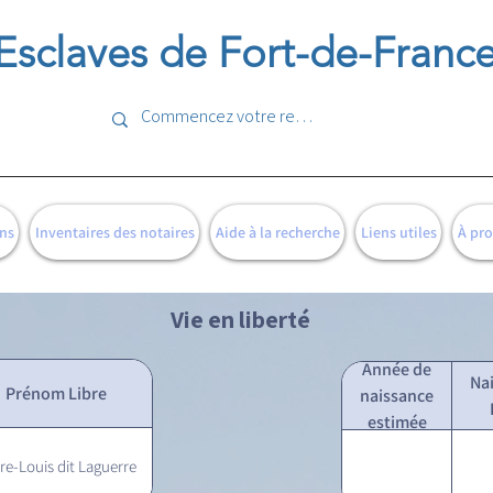
Esclaves de Fort-de-Franc
ns
Inventaires des notaires
Aide à la recherche
Liens utiles
À pr
Vie en liberté
Année de
Na
Prénom Libre
naissance
estimée
rre-Louis dit Laguerre