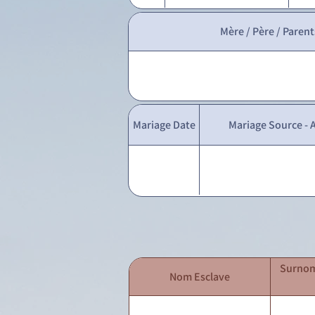
Mère / Père / Parent
Mariage Date
Mariage Source - A
Surnom
Nom Esclave