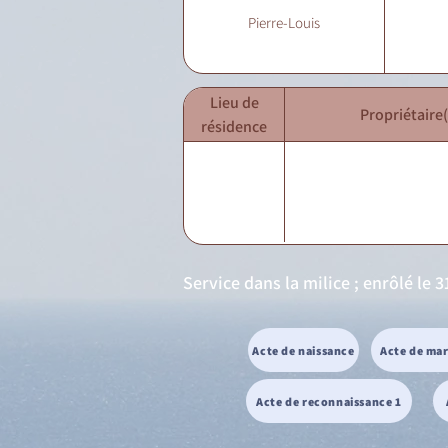
Pierre-Louis
Lieu de
Propriétaire(
résidence
Service dans la milice ; enrôlé le 3
Acte de naissance
Acte de ma
Acte de reconnaissance 1