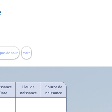
e
opos de nous
More
issance
Lieu de
Source de
Date
naissance
naissance