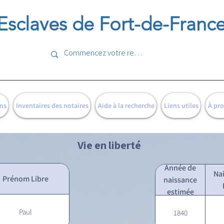
Esclaves de Fort-de-Franc
ns
Inventaires des notaires
Aide à la recherche
Liens utiles
À pr
Vie en liberté
Année de
Na
Prénom Libre
naissance
estimée
Paul
1840