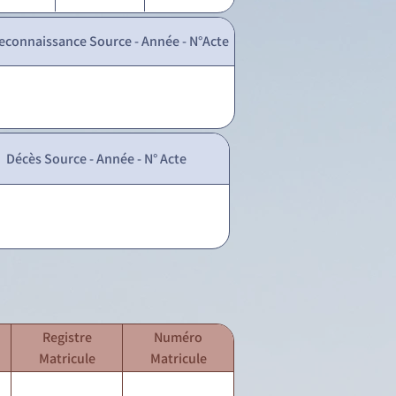
econnaissance Source - Année - N°Acte
Décès Source - Année - N° Acte
Registre
Numéro
Matricule
Matricule