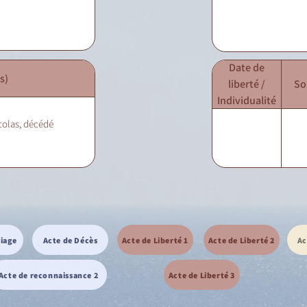
Date de
s)
liberté /
So
Individualité
icolas, décédé
riage
Acte de Décès
Acte de Liberté 1
Acte de Liberté 2
Ac
Acte de reconnaissance 2
Acte de Liberté 3