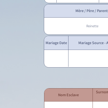
Mère / Père / Parent
Reinette
Mariage Date
Mariage Source - A
Surnom
Nom Esclave