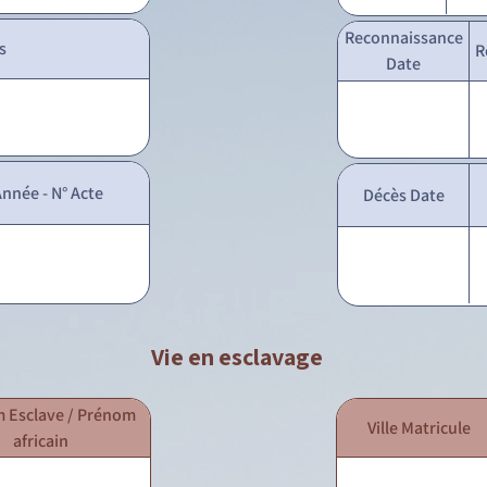
Reconnaissance
s
R
Date
nnée - N° Acte
Décès Date
Vie en esclavage
 Esclave / Prénom
Ville Matricule
africain